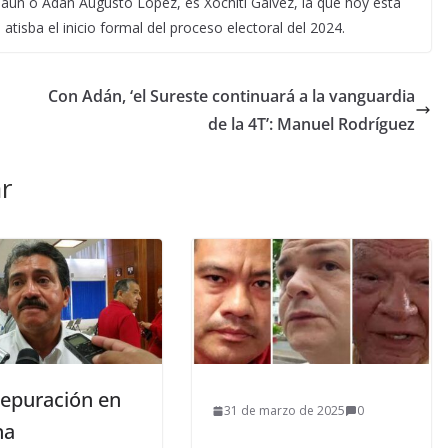
aun o Adán Augusto López, es Xóchitl Gálvez, la que hoy está
isba el inicio formal del proceso electoral del 2024.
Con Adán, ‘el Sureste continuará a la vanguardia
de la 4T’: Manuel Rodríguez
r
epuración en
31 de marzo de 2025
0
na