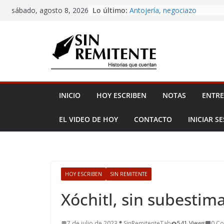
Skip
Lo último:
Antojería, negociazo
sábado, agosto 8, 2026
to
¡Inicia Festival Cultural Ceiba
La Carta
content
Misa de 12
Amor eterno
INICIO
HOY ESCRIBEN
NOTAS
ENTRE
EL VIDEO DE HOY
CONTACTO
INICIAR S
HOY ESCRIBEN
SIN REMITENTE
Xóchitl, sin subestim
7 de julio de 2023
SinRemitenteTab
541 Views
0 C