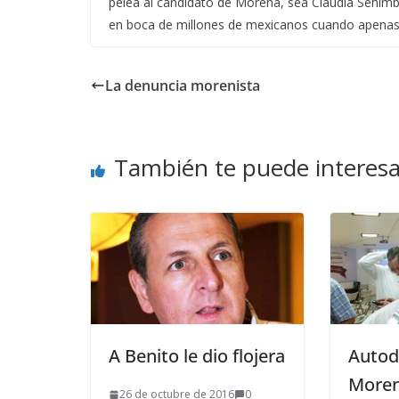
pelea al candidato de Morena, sea Claudia Sehimb
en boca de millones de mexicanos cuando apenas at
La denuncia morenista
También te puede interesa
A Benito le dio flojera
Autod
More
26 de octubre de 2016
0