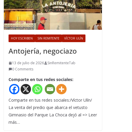
HOY ESCRIBEN
SIN REMITENTE
VÍCTOR ULÍN
Antojería, negociazo
13 de julio de 2026
SinRemitenteTab
0 Comments
Comparte en tus redes sociales:
Comparte en tus redes sociales:/Víctor Ulín/
La venta del predio que abarca el vetusto
Gimnasio del Parque La Choca dejó al => Leer
más…