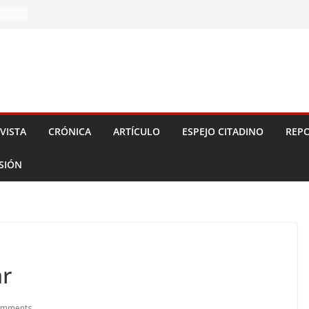
 2026!
VISTA
CRÓNICA
ARTÍCULO
ESPEJO CITADINO
REPO
ESIÓN
ar
omments