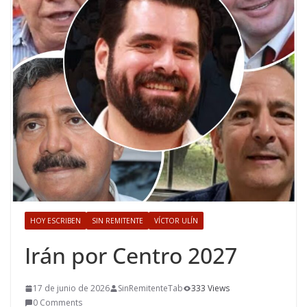
HOY ESCRIBEN
SIN REMITENTE
VÍCTOR ULÍN
Irán por Centro 2027
17 de junio de 2026
SinRemitenteTab
333 Views
0 Comments