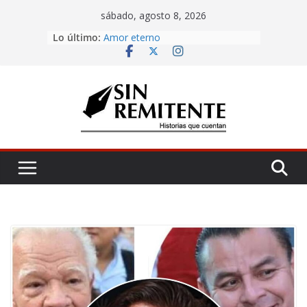
Skip
sábado, agosto 8, 2026
to
Lo último:
Misa de 12
content
Amor eterno
Rosetta
¡Inicia Festival Cultural Ceiba 2026!
La Carta