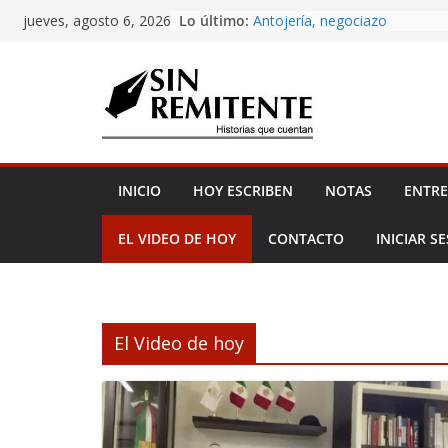
Amor eterno
Skip
Lo último:
Antojería, negociazo
jueves, agosto 6, 2026
to
¡Inicia Festival Cultural Ceiba 
La Carta
content
Misa de 12
INICIO
HOY ESCRIBEN
NOTAS
ENTRE
EL VIDEO DE HOY
CONTACTO
INICIAR S
El Video de hoy