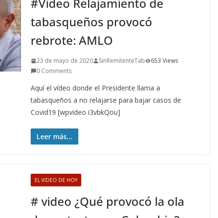
#Video Relajamiento de
tabasqueños provocó
rebrote: AMLO
23 de mayo de 2020
SinRemitenteTab
653 Views
0 Comments
Aquí el vídeo donde el Presidente llama a
tabasqueños a no relajarse para bajar casos de
Covid19 [wpvideo i3vbkQou]
Leer más...
EL VIDEO DE HOY
# video ¿Qué provocó la ola