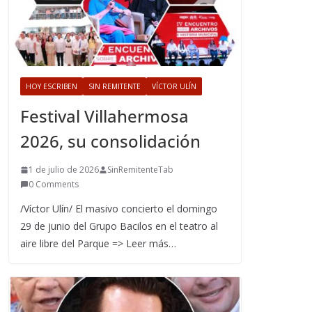
HOY ESCRIBEN
SIN REMITENTE
VÍCTOR ULÍN
Festival Villahermosa
2026, su consolidación
1 de julio de 2026
SinRemitenteTab
0 Comments
/Víctor Ulín/ El masivo concierto el domingo
29 de junio del Grupo Bacilos en el teatro al
aire libre del Parque => Leer más…