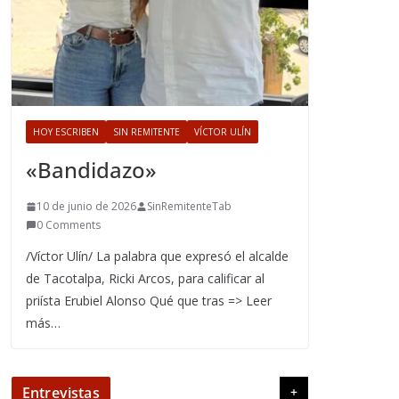
HOY ESCRIBEN
SIN REMITENTE
VÍCTOR ULÍN
«Bandidazo»
10 de junio de 2026
SinRemitenteTab
0 Comments
/Víctor Ulín/ La palabra que expresó el alcalde
de Tacotalpa, Ricki Arcos, para calificar al
priísta Erubiel Alonso Qué que tras => Leer
más…
Entrevistas
+