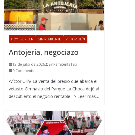
HOY ESCRIBEN
SIN REMITENTE
VÍCTOR ULÍN
Antojería, negociazo
13 de julio de 2026
SinRemitenteTab
0 Comments
/Víctor Ulín/ La venta del predio que abarca el
vetusto Gimnasio del Parque La Choca dejó al
descubierto el negocio rentable => Leer más…