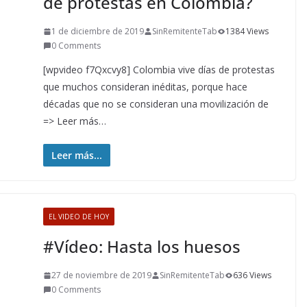
de protestas en Colombia?
1 de diciembre de 2019
SinRemitenteTab
1384 Views
0 Comments
[wpvideo f7Qxcvy8] Colombia vive días de protestas
que muchos consideran inéditas, porque hace
décadas que no se consideran una movilización de
=> Leer más…
Leer más...
EL VIDEO DE HOY
#Vídeo: Hasta los huesos
27 de noviembre de 2019
SinRemitenteTab
636 Views
0 Comments