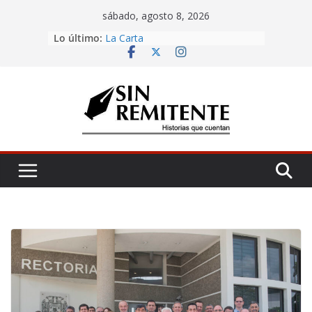
Skip
sábado, agosto 8, 2026
to
¡Inicia Festival Cultural Ceiba 2026!
Lo último:
content
La Carta
Misa de 12
Amor eterno
Rosetta