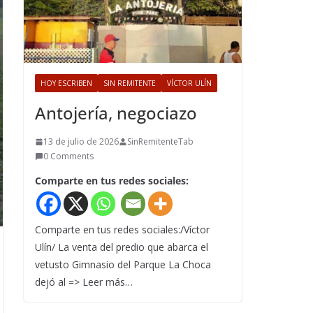
HOY ESCRIBEN
SIN REMITENTE
VÍCTOR ULÍN
Antojería, negociazo
13 de julio de 2026
SinRemitenteTab
0 Comments
Comparte en tus redes sociales:
Comparte en tus redes sociales:/Víctor
Ulín/ La venta del predio que abarca el
vetusto Gimnasio del Parque La Choca
dejó al => Leer más…