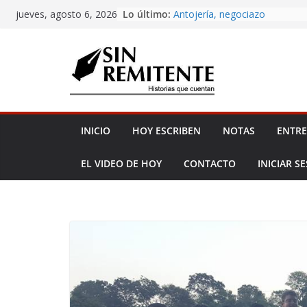
Amor eterno
Skip
Lo último:
jueves, agosto 6, 2026
Antojería, negociazo
to
¡Inicia Festival Cultural Ceiba 
La Carta
content
Misa de 12
INICIO
HOY ESCRIBEN
NOTAS
ENTRE
EL VIDEO DE HOY
CONTACTO
INICIAR S