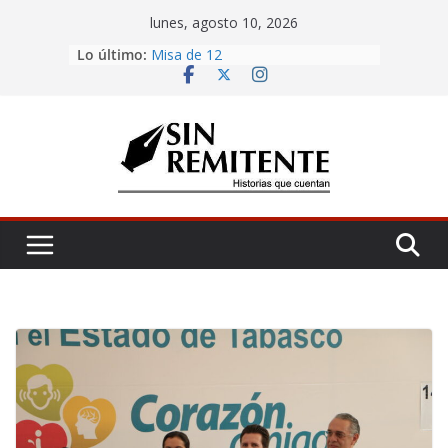
Skip
lunes, agosto 10, 2026
to
La Carta
Lo último:
content
Misa de 12
Ya lidera en Centro
Rosetta
¡Inicia Festival Cultural Ceiba 2026!