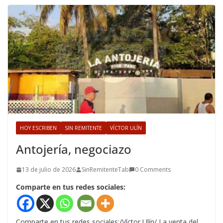
HOY ESCRIBEN
SIN REMITENTE
VÍCTOR ULÍN
Antojería, negociazo
13 de julio de 2026
SinRemitenteTab
0 Comments
Comparte en tus redes sociales:
Comparte en tus redes sociales:/Víctor Ulín/ La venta del