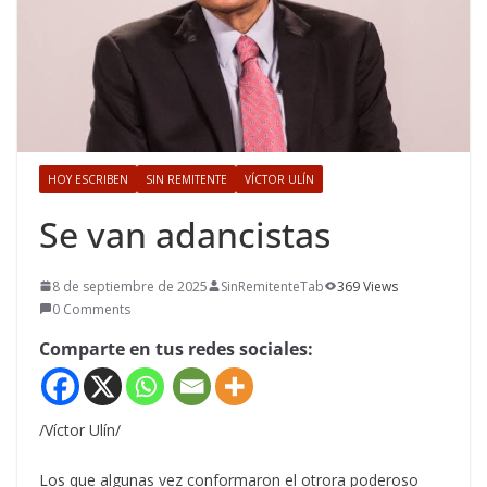
HOY ESCRIBEN
SIN REMITENTE
VÍCTOR ULÍN
Se van adancistas
8 de septiembre de 2025
SinRemitenteTab
369 Views
0 Comments
Comparte en tus redes sociales:
/Víctor Ulín/
Los que algunas vez conformaron el otrora poderoso