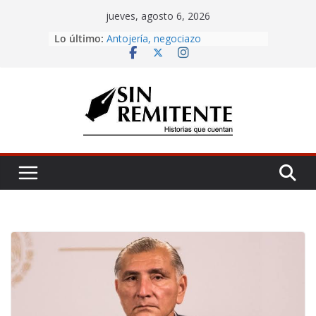
Skip
jueves, agosto 6, 2026
to
Lo último:
Antojería, negociazo
content
¡Inicia Festival Cultural Ceiba 2026!
La Carta
Misa de 12
Amor eterno