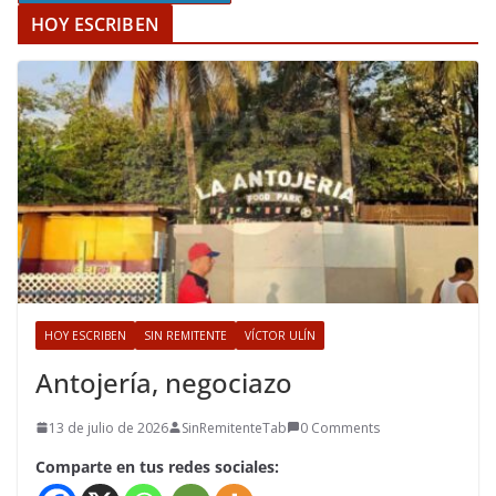
HOY ESCRIBEN
HOY ESCRIBEN
SIN REMITENTE
VÍCTOR ULÍN
Antojería, negociazo
13 de julio de 2026
SinRemitenteTab
0 Comments
Comparte en tus redes sociales: