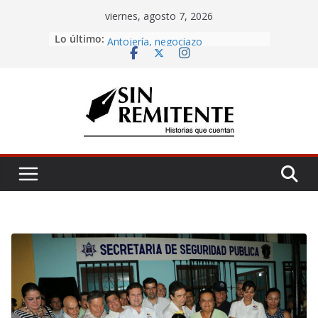
Skip
viernes, agosto 7, 2026
to
Lo último:
Amor eterno
content
Antojería, negociazo
¡Inicia Festival Cultural Ceiba 2026!
La Carta
Misa de 12