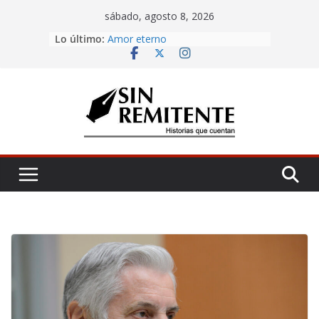
Skip
sábado, agosto 8, 2026
to
Misa de 12
Lo último:
content
Amor eterno
Rosetta
¡Inicia Festival Cultural Ceiba 2026!
La Carta