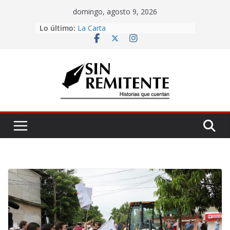
Skip
domingo, agosto 9, 2026
to
¡Inicia Festival Cultural Ceiba 2026!
Lo último:
content
La Carta
Misa de 12
Amor eterno
Rosetta