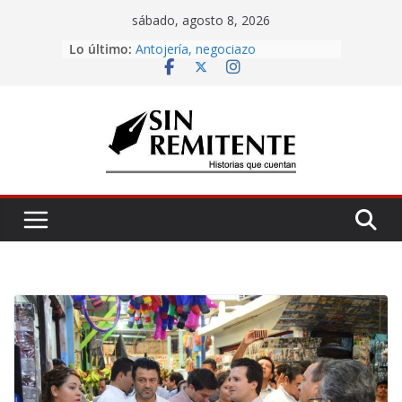
Skip
sábado, agosto 8, 2026
to
Amor eterno
Lo último:
content
Antojería, negociazo
¡Inicia Festival Cultural Ceiba 2026!
La Carta
Misa de 12