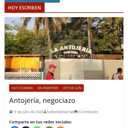
HOY ESCRIBEN
HOY ESCRIBEN
SIN REMITENTE
VÍCTOR ULÍN
Antojería, negociazo
13 de julio de 2026
SinRemitenteTab
0 Comments
Comparte en tus redes sociales: