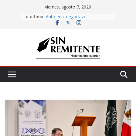
Skip
viernes, agosto 7, 2026
to
Lo último:
Amor eterno
content
Antojería, negociazo
¡Inicia Festival Cultural Ceiba 2026!
La Carta
Misa de 12