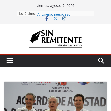
Skip
viernes, agosto 7, 2026
to
Lo último:
Amor eterno
content
Antojería, negociazo
¡Inicia Festival Cultural Ceiba 2026!
La Carta
Misa de 12