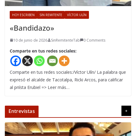
HOY ESCRIBEN
SIN REMITENTE
VÍCTOR ULÍN
«Bandidazo»
10 de junio de 2026
SinRemitenteTab
0 Comments
Comparte en tus redes sociales:
Comparte en tus redes sociales:/Víctor Ulín/ La palabra que
expresó el alcalde de Tacotalpa, Ricki Arcos, para calificar
al priísta Erubiel => Leer más…
Entrevistas
+