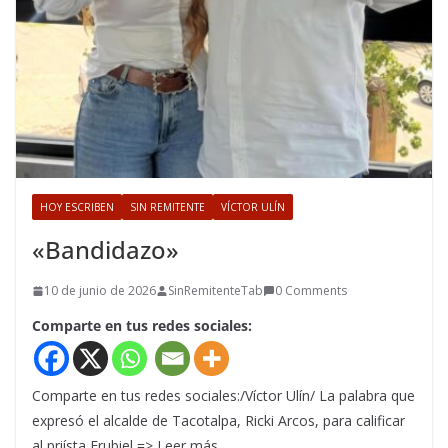
HOY ESCRIBEN
SIN REMITENTE
VÍCTOR ULÍN
«Bandidazo»
10 de junio de 2026
SinRemitenteTab
0 Comments
Comparte en tus redes sociales:
Comparte en tus redes sociales:/Víctor Ulín/ La palabra que
expresó el alcalde de Tacotalpa, Ricki Arcos, para calificar
al priísta Erubiel => Leer más…