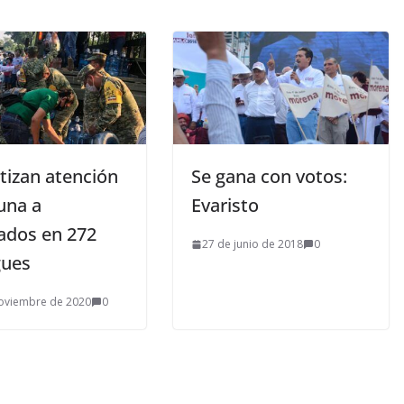
tizan atención
Se gana con votos:
una a
Evaristo
ados en 272
27 de junio de 2018
0
gues
oviembre de 2020
0