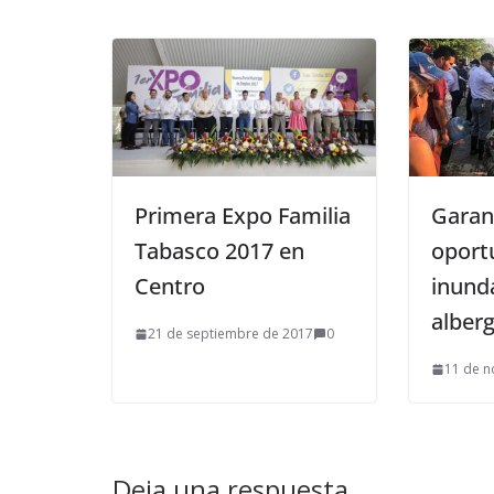
Primera Expo Familia
Garan
Tabasco 2017 en
oport
Centro
inund
alber
21 de septiembre de 2017
0
11 de n
Deja una respuesta