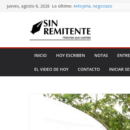
Amor eterno
Skip
Lo último:
jueves, agosto 6, 2026
Antojería, negociazo
to
¡Inicia Festival Cultural Ceiba 
content
La Carta
Misa de 12
INICIO
HOY ESCRIBEN
NOTAS
ENTRE
EL VIDEO DE HOY
CONTACTO
INICIAR S