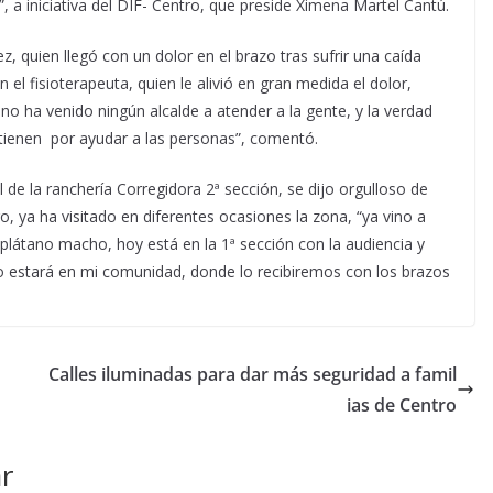
 a iniciativa del DIF- Centro, que preside Ximena Martel Cantú.
ez, quien llegó con un dolor en el brazo tras sufrir una caída
l fisioterapeuta, quien le alivió en gran medida el dolor,
o ha venido ningún alcalde a atender a la gente, y la verdad
 tienen por ayudar a las personas”, comentó.
de la ranchería Corregidora 2ª sección, se dijo orgulloso de
o, ya ha visitado en diferentes ocasiones la zona, “ya vino a
plátano macho, hoy está en la 1ª sección con la audiencia y
to estará en mi comunidad, donde lo recibiremos con los brazos
Calles iluminadas para dar más seguridad a famil
ias de Centro
r