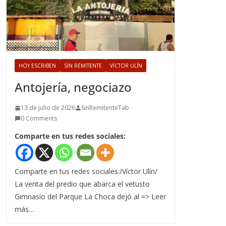
HOY ESCRIBEN
SIN REMITENTE
VÍCTOR ULÍN
Antojería, negociazo
13 de julio de 2026
SinRemitenteTab
0 Comments
Comparte en tus redes sociales:
Comparte en tus redes sociales:/Víctor Ulín/
La venta del predio que abarca el vetusto
Gimnasio del Parque La Choca dejó al => Leer
más…