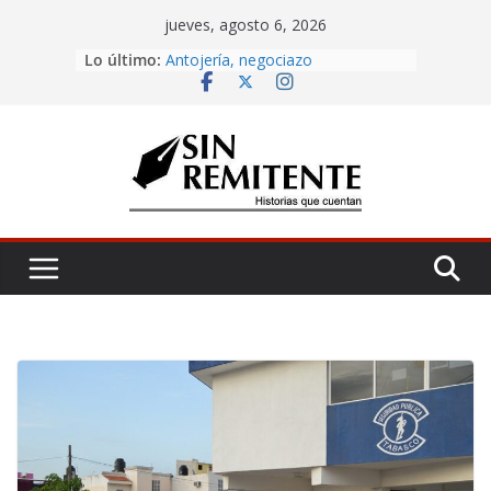
Skip
jueves, agosto 6, 2026
to
Amor eterno
Lo último:
content
Antojería, negociazo
¡Inicia Festival Cultural Ceiba 2026!
La Carta
Misa de 12