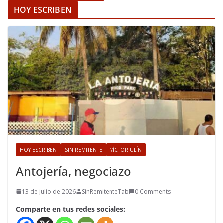
HOY ESCRIBEN
HOY ESCRIBEN
SIN REMITENTE
VÍCTOR ULÍN
Antojería, negociazo
13 de julio de 2026
SinRemitenteTab
0 Comments
Comparte en tus redes sociales: