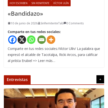
HOY ESCRIBEN
SIN REMITENTE
VÍCTOR ULÍN
«Bandidazo»
10 de junio de 2026
SinRemitenteTab
0 Comments
Comparte en tus redes sociales:
Comparte en tus redes sociales:/Víctor Ulín/ La palabra que
expresó el alcalde de Tacotalpa, Ricki Arcos, para calificar
al priísta Erubiel => Leer más…
Entrevistas
+