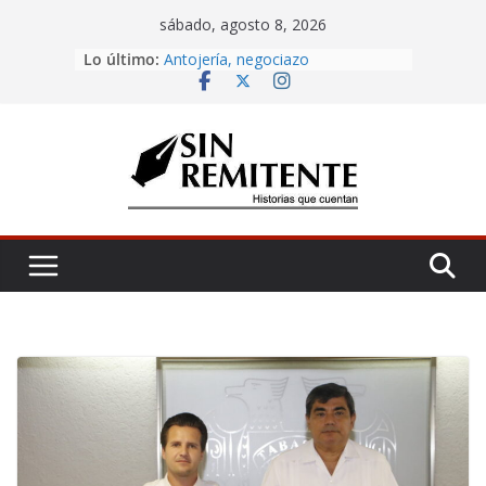
Skip
sábado, agosto 8, 2026
to
Lo último:
Amor eterno
content
Antojería, negociazo
¡Inicia Festival Cultural Ceiba 2026!
La Carta
Misa de 12