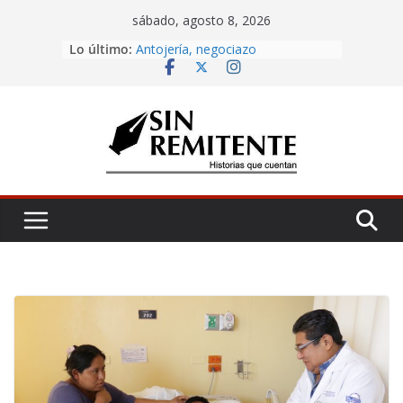
Skip
sábado, agosto 8, 2026
to
Lo último:
Amor eterno
content
Antojería, negociazo
¡Inicia Festival Cultural Ceiba 2026!
La Carta
Misa de 12