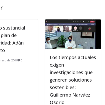
r
o sustancial
 plan de
ridad: Adán
to
Los tiempos actuales
brero de 2019
0
exigen
investigaciones que
generen soluciones
sostenibles:
Guillermo Narváez
Osorio