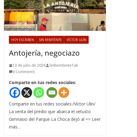
HOY ESCRIBEN
SIN REMITENTE
VÍCTOR ULÍN
Antojería, negociazo
13 de julio de 2026
SinRemitenteTab
0 Comments
Comparte en tus redes sociales:
Comparte en tus redes sociales:/Víctor Ulín/
La venta del predio que abarca el vetusto
Gimnasio del Parque La Choca dejó al => Leer
más…