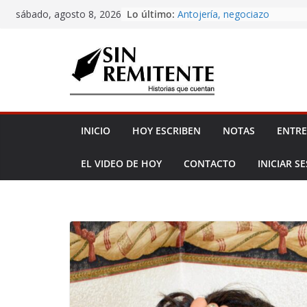
Amor eterno
Skip
Lo último:
sábado, agosto 8, 2026
Antojería, negociazo
to
¡Inicia Festival Cultural Ceiba
content
La Carta
Misa de 12
INICIO
HOY ESCRIBEN
NOTAS
ENTRE
EL VIDEO DE HOY
CONTACTO
INICIAR S