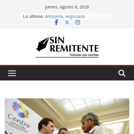
Skip
jueves, agosto 6, 2026
to
Amor eterno
Lo último:
content
Antojería, negociazo
¡Inicia Festival Cultural Ceiba 2026!
La Carta
Misa de 12