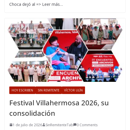
Choca dejó al => Leer más…
HOY ESCRIBEN
SIN REMITENTE
VÍCTOR ULÍN
Festival Villahermosa 2026, su
consolidación
1 de julio de 2026
SinRemitenteTab
0 Comments