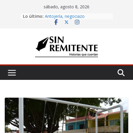
Skip
sábado, agosto 8, 2026
to
Lo último:
Amor eterno
content
Antojería, negociazo
¡Inicia Festival Cultural Ceiba 2026!
La Carta
Misa de 12