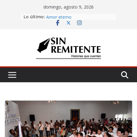
Skip
domingo, agosto 9, 2026
to
Lo último:
Misa de 12
content
Amor eterno
Rosetta
¡Inicia Festival Cultural Ceiba 2026!
La Carta