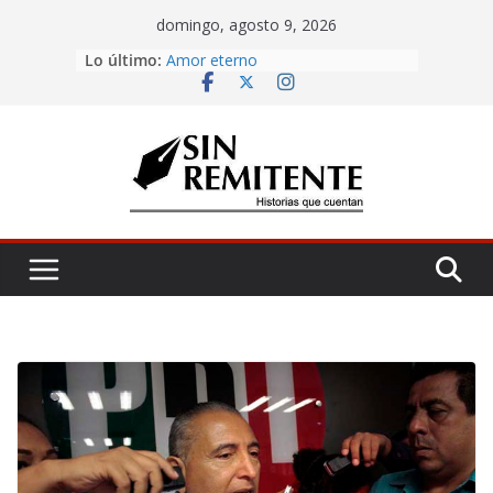
Skip
domingo, agosto 9, 2026
to
Lo último:
Amor eterno
content
Rosetta
¡Inicia Festival Cultural Ceiba 2026!
La Carta
Misa de 12