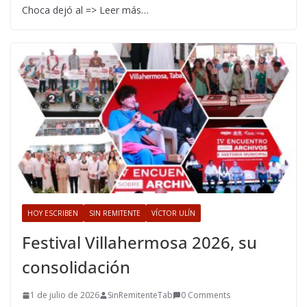
Choca dejó al => Leer más…
HOY ESCRIBEN
SIN REMITENTE
VÍCTOR ULÍN
Festival Villahermosa 2026, su
consolidación
1 de julio de 2026
SinRemitenteTab
0 Comments