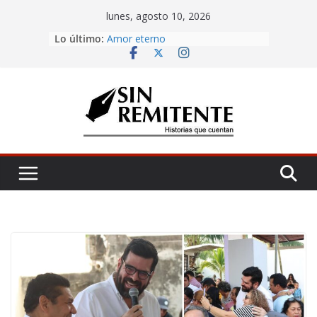
Skip
lunes, agosto 10, 2026
to
Lo último:
Amor eterno
content
Rosetta
¡Inicia Festival Cultural Ceiba 2026!
La Carta
Misa de 12