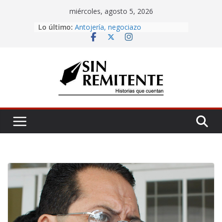
Skip
miércoles, agosto 5, 2026
to
Lo último:
Amor eterno
content
Antojería, negociazo
¡Inicia Festival Cultural Ceiba 2026!
La Carta
Misa de 12