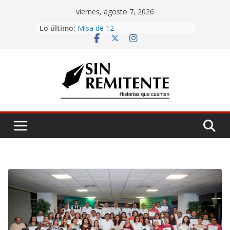
Skip
viernes, agosto 7, 2026
La Carta
to
Lo último:
Misa de 12
content
Amor eterno
Antojería, negociazo
¡Inicia Festival Cultural Ceiba 2026!