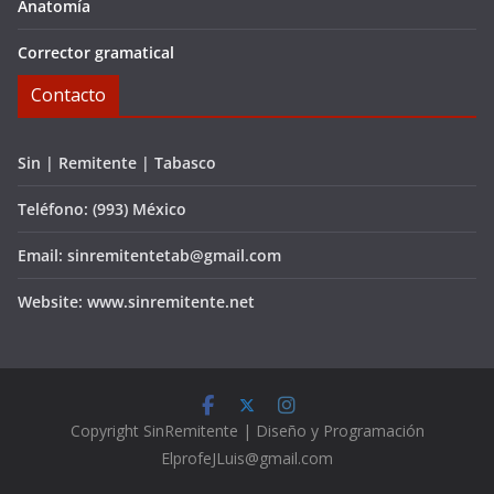
Anatomía
Corrector gramatical
Contacto
Sin | Remitente | Tabasco
Teléfono: (993) México
Email: sinremitentetab@gmail.com
Website: www.sinremitente.net
C
opyright
SinRemitente | Diseño y Programación
ElprofeJLuis@gmail.com