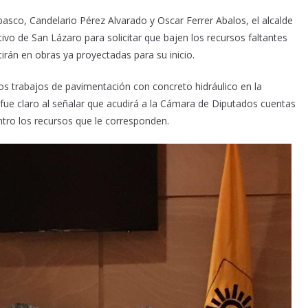
asco, Candelario Pérez Alvarado y Oscar Ferrer Abalos, el alcalde
tivo de San Lázaro para solicitar que bajen los recursos faltantes
tirán en obras ya proyectadas para su inicio.
los trabajos de pavimentación con concreto hidráulico en la
no fue claro al señalar que acudirá a la Cámara de Diputados cuentas
tro los recursos que le corresponden.