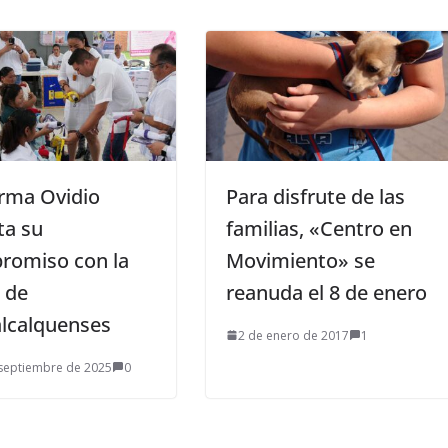
rma Ovidio
Para disfrute de las
ta su
familias, «Centro en
romiso con la
Movimiento» se
 de
reanuda el 8 de enero
lcalquenses
2 de enero de 2017
1
septiembre de 2025
0