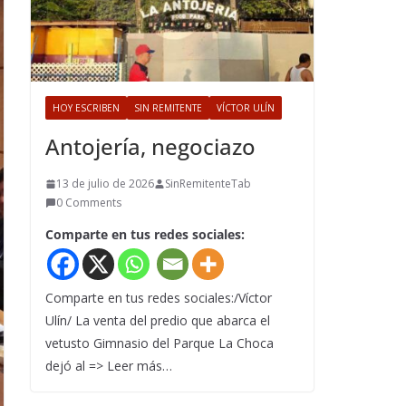
HOY ESCRIBEN
SIN REMITENTE
VÍCTOR ULÍN
Antojería, negociazo
13 de julio de 2026
SinRemitenteTab
0 Comments
Comparte en tus redes sociales:
Comparte en tus redes sociales:/Víctor
Ulín/ La venta del predio que abarca el
vetusto Gimnasio del Parque La Choca
dejó al => Leer más…