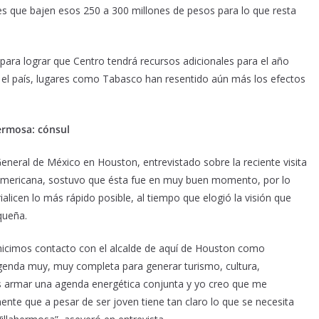
s que bajen esos 250 a 300 millones de pesos para lo que resta
 para lograr que Centro tendrá recursos adicionales para el año
o el país, lugares como Tabasco han resentido aún más los efectos
hermosa: cónsul
eneral de México en Houston, entrevistado sobre la reciente visita
teamericana, sostuvo que ésta fue en muy buen momento, por lo
licen lo más rápido posible, al tiempo que elogió la visión que
queña.
 hicimos contacto con el alcalde de aquí de Houston como
genda muy, muy completa para generar turismo, cultura,
udes armar una agenda energética conjunta y yo creo que me
mente que a pesar de ser joven tiene tan claro lo que se necesita