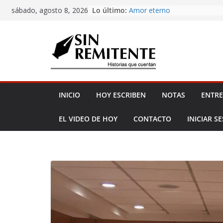
Misa de 12
Skip
Lo último:
sábado, agosto 8, 2026
Amor eterno
to
Rosetta
content
¡Inicia Festival Cultural Ceiba
La Carta
INICIO
HOY ESCRIBEN
NOTAS
ENTRE
EL VIDEO DE HOY
CONTACTO
INICIAR S