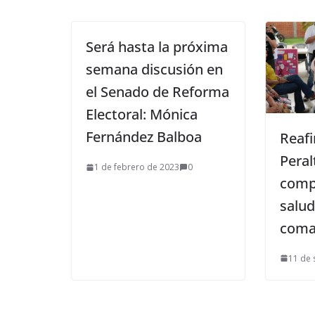
Será hasta la próxima
semana discusión en
el Senado de Reforma
Electoral: Mónica
Fernández Balboa
Reafi
Peral
1 de febrero de 2023
0
comp
salud
coma
11 de 