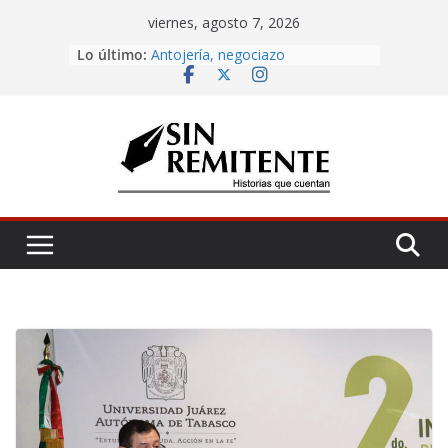
Skip
viernes, agosto 7, 2026
to
Amor eterno
Lo último:
content
Antojería, negociazo
¡Inicia Festival Cultural Ceiba 2026!
La Carta
Misa de 12