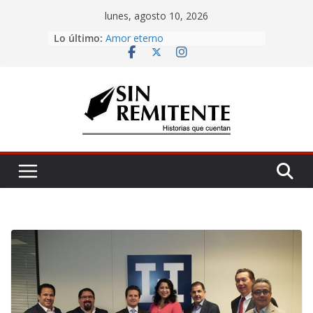
Skip
lunes, agosto 10, 2026
to
Lo último:
Misa de 12
content
Amor eterno
Rosetta
¡Inicia Festival Cultural Ceiba 2026!
La Carta