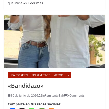
que inicie => Leer más…
HOY ESCRIBEN
SIN REMITENTE
VÍCTOR ULÍN
«Bandidazo»
10 de junio de 2026
SinRemitenteTab
0 Comments
Comparte en tus redes sociales: