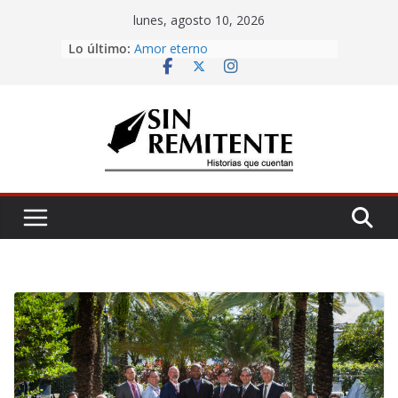
Skip
lunes, agosto 10, 2026
to
Misa de 12
Lo último:
content
Amor eterno
Rosetta
¡Inicia Festival Cultural Ceiba 2026!
La Carta