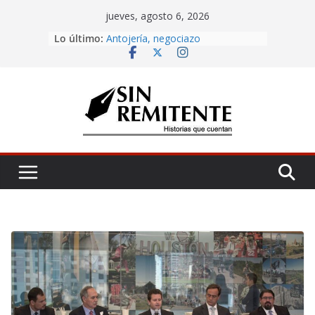
Skip
jueves, agosto 6, 2026
to
Lo último:
Amor eterno
content
Antojería, negociazo
¡Inicia Festival Cultural Ceiba 2026!
La Carta
Misa de 12