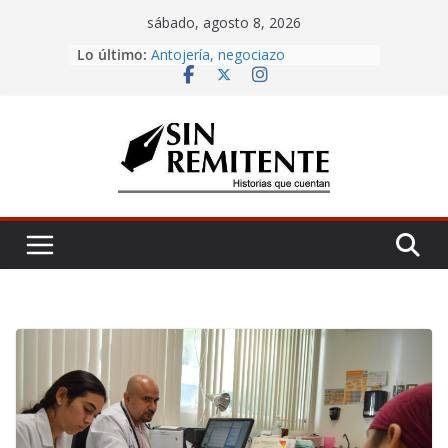
Skip
sábado, agosto 8, 2026
to
Lo último:
Amor eterno
content
Antojería, negociazo
¡Inicia Festival Cultural Ceiba 2026!
La Carta
Misa de 12