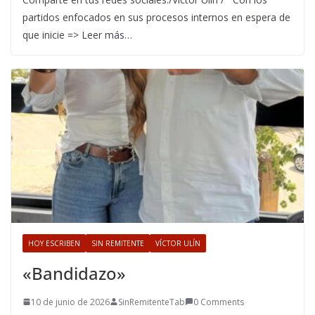
partidos enfocados en sus procesos internos en espera de
que inicie => Leer más…
HOY ESCRIBEN
SIN REMITENTE
VÍCTOR ULÍN
«Bandidazo»
10 de junio de 2026
SinRemitenteTab
0 Comments