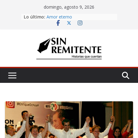
Skip
domingo, agosto 9, 2026
to
Lo último:
Misa de 12
content
Amor eterno
Rosetta
¡Inicia Festival Cultural Ceiba 2026!
La Carta