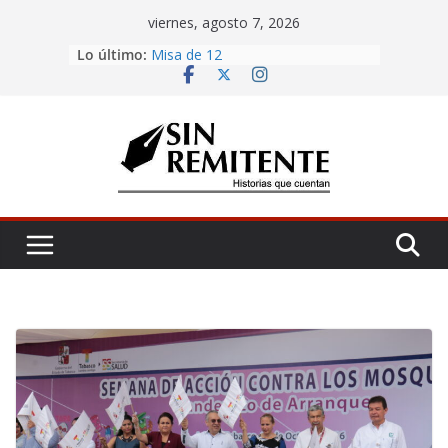
Skip
viernes, agosto 7, 2026
to
La Carta
Lo último:
content
Misa de 12
Amor eterno
Antojería, negociazo
¡Inicia Festival Cultural Ceiba 2026!