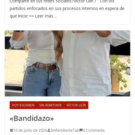
Comparte en tus redes sociales:/Víctor Ulín / Con los
partidos enfocados en sus procesos internos en espera de
que inicie => Leer más…
HOY ESCRIBEN
SIN REMITENTE
VÍCTOR ULÍN
«Bandidazo»
10 de junio de 2026
SinRemitenteTab
0 Comments