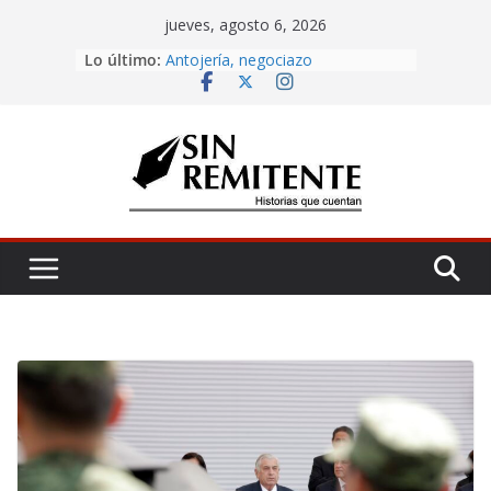
Skip
jueves, agosto 6, 2026
to
Amor eterno
Lo último:
content
Antojería, negociazo
¡Inicia Festival Cultural Ceiba 2026!
La Carta
Misa de 12