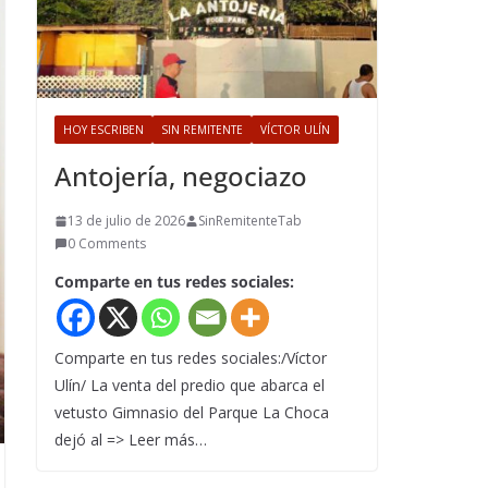
HOY ESCRIBEN
SIN REMITENTE
VÍCTOR ULÍN
Antojería, negociazo
13 de julio de 2026
SinRemitenteTab
0 Comments
Comparte en tus redes sociales:
Comparte en tus redes sociales:/Víctor
Ulín/ La venta del predio que abarca el
vetusto Gimnasio del Parque La Choca
dejó al => Leer más…