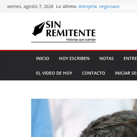
Skip
Lo último:
Antojería, negociazo
viernes, agosto 7, 2026
to
¡Inicia Festival Cultural Ceiba
La Carta
content
Misa de 12
Amor eterno
INICIO
HOY ESCRIBEN
NOTAS
ENTRE
EL VIDEO DE HOY
CONTACTO
INICIAR S