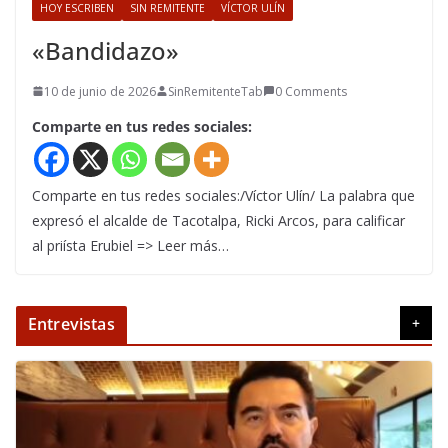
HOY ESCRIBEN
SIN REMITENTE
VÍCTOR ULÍN
«Bandidazo»
10 de junio de 2026
SinRemitenteTab
0 Comments
Comparte en tus redes sociales:
Comparte en tus redes sociales:/Víctor Ulín/ La palabra que
expresó el alcalde de Tacotalpa, Ricki Arcos, para calificar
al priísta Erubiel => Leer más…
Entrevistas
+