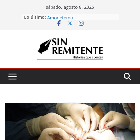
Skip
sábado, agosto 8, 2026
to
Lo último:
Misa de 12
content
Amor eterno
Rosetta
¡Inicia Festival Cultural Ceiba 2026!
La Carta