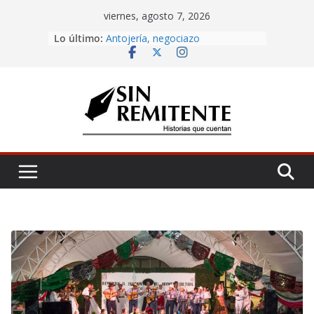
Skip
viernes, agosto 7, 2026
to
Lo último:
Antojería, negociazo
content
¡Inicia Festival Cultural Ceiba 2026!
La Carta
Misa de 12
Amor eterno