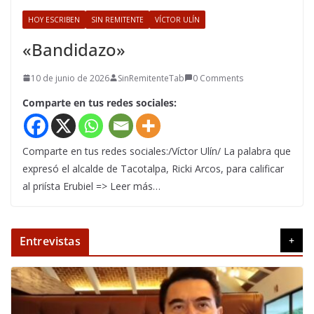
HOY ESCRIBEN
SIN REMITENTE
VÍCTOR ULÍN
«Bandidazo»
10 de junio de 2026
SinRemitenteTab
0 Comments
Comparte en tus redes sociales:
Comparte en tus redes sociales:/Víctor Ulín/ La palabra que
expresó el alcalde de Tacotalpa, Ricki Arcos, para calificar
al priísta Erubiel => Leer más…
Entrevistas
+