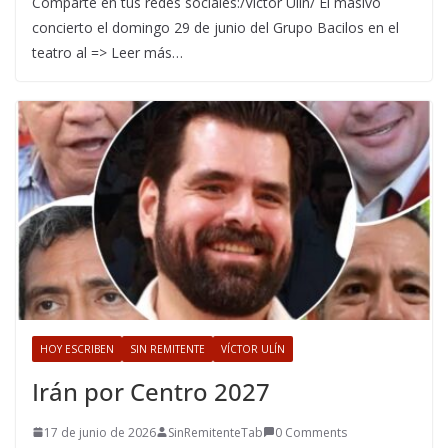
Comparte en tus redes sociales:/Víctor Ulín/ El masivo
concierto el domingo 29 de junio del Grupo Bacilos en el
teatro al => Leer más…
HOY ESCRIBEN
SIN REMITENTE
VÍCTOR ULÍN
Irán por Centro 2027
17 de junio de 2026
SinRemitenteTab
0 Comments