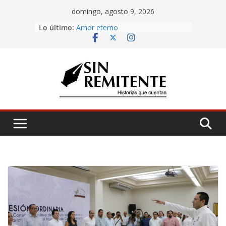
Skip
domingo, agosto 9, 2026
to
Lo último:
Misa de 12
content
Amor eterno
Rosetta
¡Inicia Festival Cultural Ceiba 2026!
La Carta