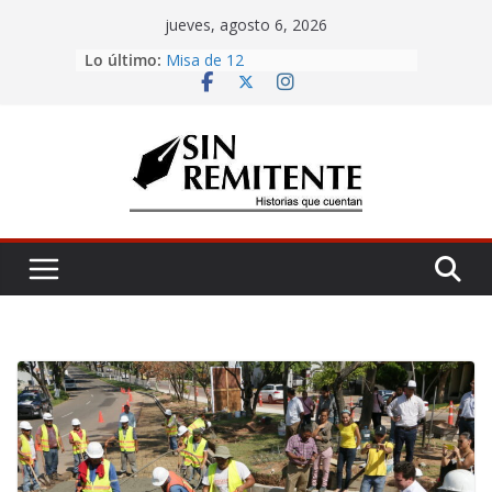
Skip
jueves, agosto 6, 2026
to
Lo último:
Misa de 12
content
Amor eterno
Antojería, negociazo
¡Inicia Festival Cultural Ceiba 2026!
La Carta