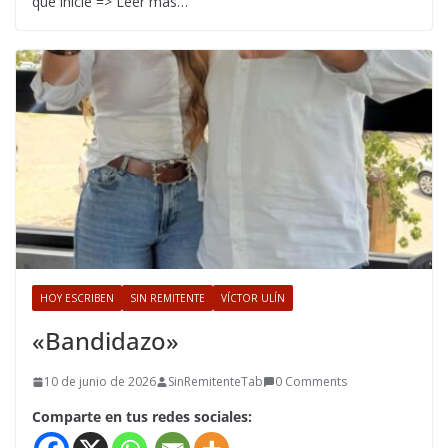
que inicie => Leer más…
HOY ESCRIBEN
SIN REMITENTE
VÍCTOR ULÍN
«Bandidazo»
10 de junio de 2026
SinRemitenteTab
0 Comments
Comparte en tus redes sociales: