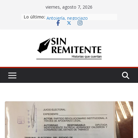
Skip
viernes, agosto 7, 2026
to
Lo último:
Amor eterno
content
Antojería, negociazo
¡Inicia Festival Cultural Ceiba 2026!
La Carta
Misa de 12