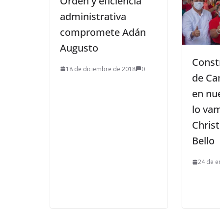
Orden y eficiencia
administrativa
compromete Adán
Augusto
Constr
18 de diciembre de 2018
0
de Ca
en nu
lo vam
Christ
Bello
24 de e