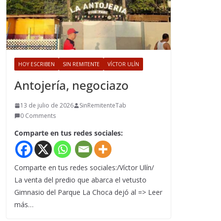
HOY ESCRIBEN
SIN REMITENTE
VÍCTOR ULÍN
Antojería, negociazo
13 de julio de 2026
SinRemitenteTab
0 Comments
Comparte en tus redes sociales:
Comparte en tus redes sociales:/Víctor Ulín/
La venta del predio que abarca el vetusto
Gimnasio del Parque La Choca dejó al => Leer
más…