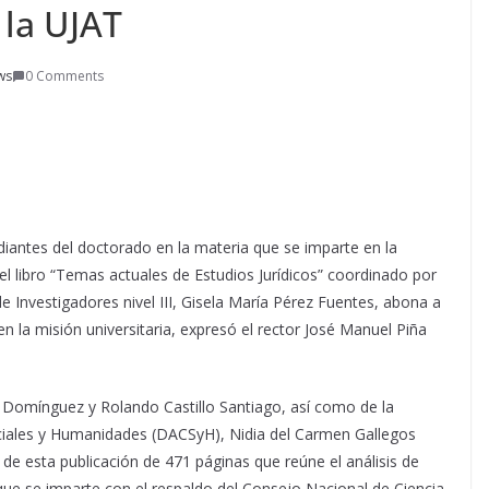
 la UJAT
ws
0 Comments
diantes del doctorado en la materia que se imparte en la
l libro “Temas actuales de Estudios Jurídicos” coordinado por
 Investigadores nivel III, Gisela María Pérez Fuentes, abona a
 la misión universitaria, expresó el rector José Manuel Piña
 Domínguez y Rolando Castillo Santiago, así como de la
ociales y Humanidades (DACSyH), Nidia del Carmen Gallegos
 de esta publicación de 471 páginas que reúne el análisis de
 que se imparte con el respaldo del Consejo Nacional de Ciencia