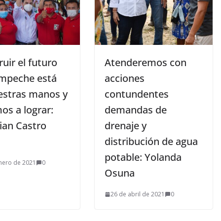
uir el futuro
Atenderemos con
mpeche está
acciones
estras manos y
contundentes
os a lograr:
demandas de
ian Castro
drenaje y
distribución de agua
potable: Yolanda
nero de 2021
0
Osuna
26 de abril de 2021
0