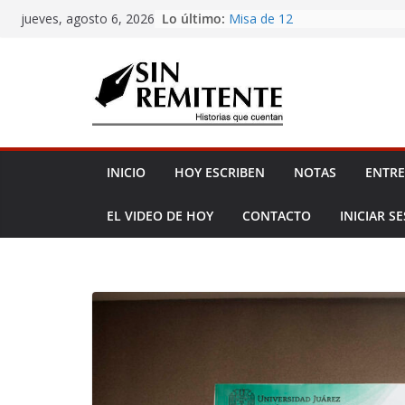
Skip
Lo último:
Misa de 12
jueves, agosto 6, 2026
to
Amor eterno
Antojería, negociazo
content
¡Inicia Festival Cultural Ceiba 
La Carta
INICIO
HOY ESCRIBEN
NOTAS
ENTRE
EL VIDEO DE HOY
CONTACTO
INICIAR S