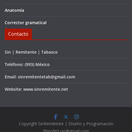
Anatomía
Corrector gramatical
Contacto
Sin | Remitente | Tabasco
Teléfono: (993) México
Email: sinremitentetab@gmail.com
Website: www.sinremitente.net
C
opyright
SinRemitente | Diseño y Programación
ElprofeJLuis@gmail.com