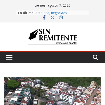
Skip
viernes, agosto 7, 2026
to
Lo último:
Amor eterno
content
Antojería, negociazo
¡Inicia Festival Cultural Ceiba 2026!
La Carta
Misa de 12