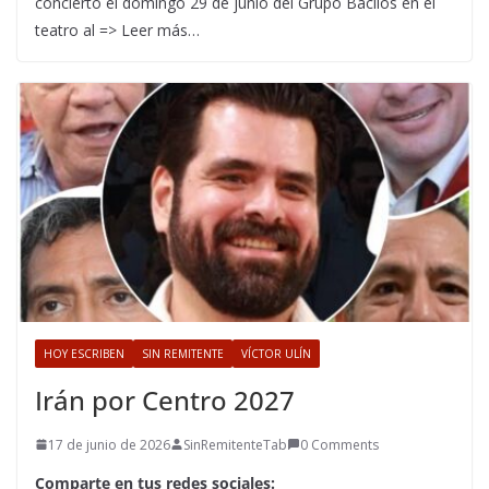
concierto el domingo 29 de junio del Grupo Bacilos en el
teatro al => Leer más…
HOY ESCRIBEN
SIN REMITENTE
VÍCTOR ULÍN
Irán por Centro 2027
17 de junio de 2026
SinRemitenteTab
0 Comments
Comparte en tus redes sociales: