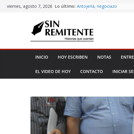
Skip
Amor eterno
Lo último:
viernes, agosto 7, 2026
Antojería, negociazo
to
¡Inicia Festival Cultural Ceiba
content
La Carta
Misa de 12
INICIO
HOY ESCRIBEN
NOTAS
ENTRE
EL VIDEO DE HOY
CONTACTO
INICIAR S