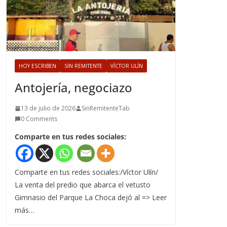
HOY ESCRIBEN
SIN REMITENTE
VÍCTOR ULÍN
Antojería, negociazo
13 de julio de 2026
SinRemitenteTab
0 Comments
Comparte en tus redes sociales:
Comparte en tus redes sociales:/Víctor Ulín/
La venta del predio que abarca el vetusto
Gimnasio del Parque La Choca dejó al => Leer
más…