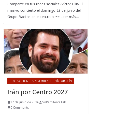
Comparte en tus redes sociales:/Víctor Ulín/ El
masivo concierto el domingo 29 de junio del
Grupo Bacilos en el teatro al => Leer más…
HOY ESCRIBEN
SIN REMITENTE
VÍCTOR ULÍN
Irán por Centro 2027
17 de junio de 2026
SinRemitenteTab
0 Comments