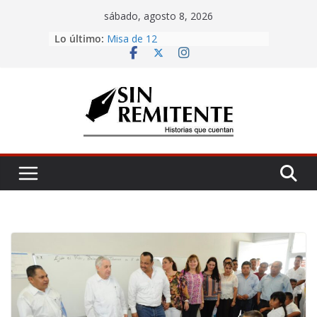
Skip
sábado, agosto 8, 2026
to
Lo último:
Misa de 12
content
Amor eterno
Antojería, negociazo
¡Inicia Festival Cultural Ceiba 2026!
La Carta