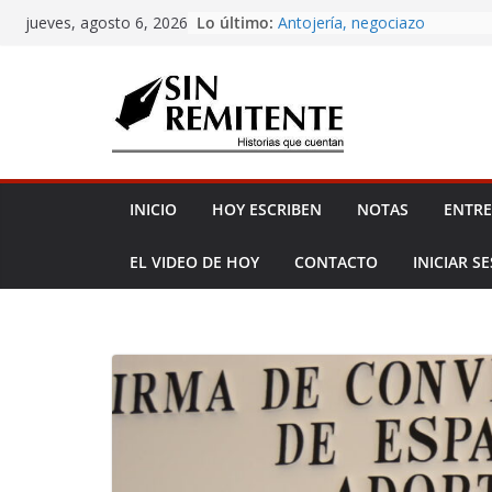
Skip
Amor eterno
Lo último:
jueves, agosto 6, 2026
Antojería, negociazo
to
¡Inicia Festival Cultural Ceiba 
content
La Carta
Misa de 12
INICIO
HOY ESCRIBEN
NOTAS
ENTRE
EL VIDEO DE HOY
CONTACTO
INICIAR S