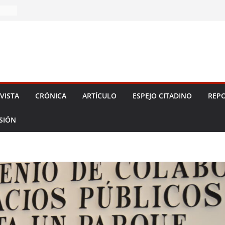
2026!
VISTA
CRÓNICA
ARTÍCULO
ESPEJO CITADINO
REPO
ESIÓN