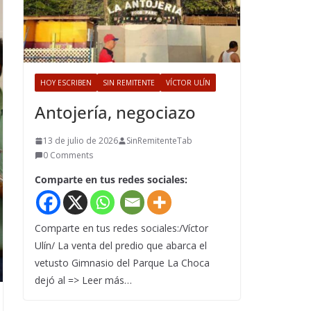
HOY ESCRIBEN
SIN REMITENTE
VÍCTOR ULÍN
Antojería, negociazo
13 de julio de 2026
SinRemitenteTab
0 Comments
Comparte en tus redes sociales:
Comparte en tus redes sociales:/Víctor
Ulín/ La venta del predio que abarca el
vetusto Gimnasio del Parque La Choca
dejó al => Leer más…