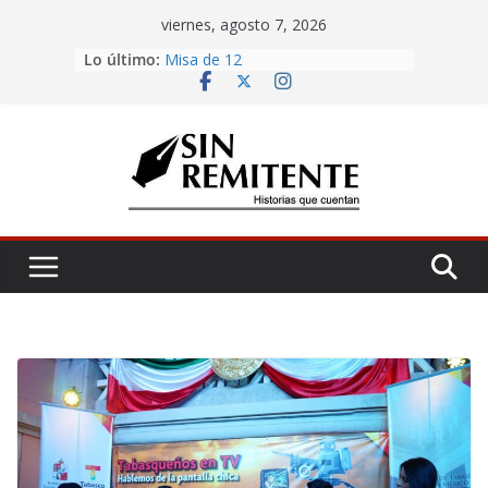
Skip
viernes, agosto 7, 2026
to
La Carta
Lo último:
content
Misa de 12
Amor eterno
Antojería, negociazo
¡Inicia Festival Cultural Ceiba 2026!