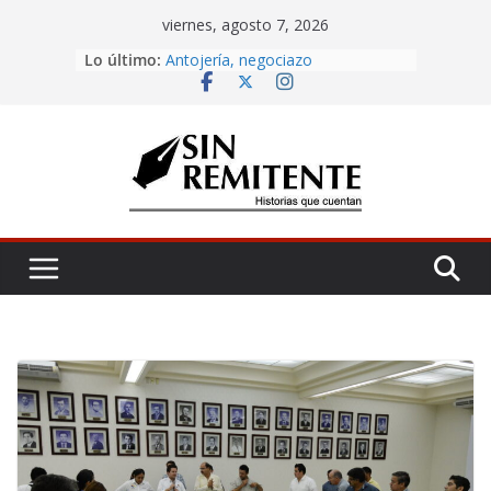
Skip
viernes, agosto 7, 2026
to
Amor eterno
Lo último:
Antojería, negociazo
content
¡Inicia Festival Cultural Ceiba 2026!
La Carta
Misa de 12